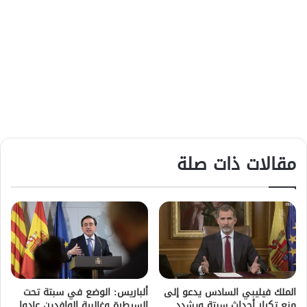
مقالات ذات صلة
الملك فيليبي السادس يدعو إلى
ألباريس: الوضع في سبتة تحت
منع تكرار أحداث سبتة ويشدد
السيطرة وغالبية الوافدين عادوا