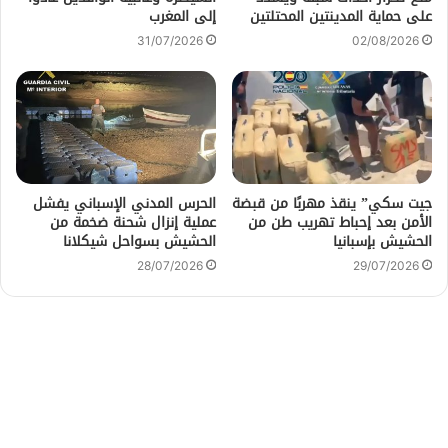
على حماية المدينتين المحتلتين
إلى المغرب
31/07/2026
02/08/2026
جيت سكي” ينقذ مهربًا من قبضة
الحرس المدني الإسباني يفشل
الأمن بعد إحباط تهريب طن من
عملية إنزال شحنة ضخمة من
الحشيش بإسبانيا
الحشيش بسواحل شيكلانا
28/07/2026
29/07/2026