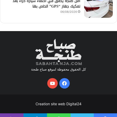
أمن طنجة يحقق في اختفاء سيارة كراء بعد
تفكيك جهاز “GPS” الخاص بها
06/08/2026
كل الحقوق محفوظة لموقع صباح طنجة
فيسبوك
يوتيوب
Creation site web Digital24