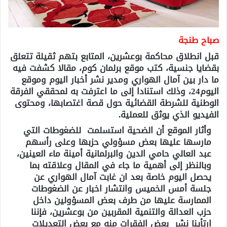
صباح طنجة
قبل انطلاق محاكمة بوعشرين، المتابع بتهم ثقيلة تتعلق
بقضايا جنسية، كتب موقع برلمان كوم، مقالا كشفت فيه
ما دار بين آمال الهواري ومدير نشر أخبار اليوم وموقع
اليوم24، وذلك استنادا إلى ما اعترفت به لمحققي الفرقة
الوطنية للشرطة القضائية حول قصة اغتصابها، ومحتوى
الفيديو الذي يوثق للعملية.
وأثار الموقع أن الضحية استسلمت للضغوطات التي
مارسها عليها بعض مسؤولي حزبها وعلى رأسهم
عبد العالي حامي الدين والبرلمانية أمينة ماء العينين،
وبالنظر إلى أهمية ما جاء في المقال وعلاقته بما
يحصل اليوم خاصة بعد ان غابت آمال الهواري عن
جلسة أمس الخميس وانتشار اخبار عن الضغوطات
الممارسة عليها من طرف بعض المسؤولين داخل
حزب العدالة والتنمية المقربين من بوعشرين، فإننا
ارتأينا نشر بعض الفقرات منه مع بعض التعديلات