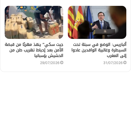
ألباريس: الوضع في سبتة تحت
جيت سكي” ينقذ مهربًا من قبضة
السيطرة وغالبية الوافدين عادوا
الأمن بعد إحباط تهريب طن من
إلى المغرب
الحشيش بإسبانيا
29/07/2026
31/07/2026