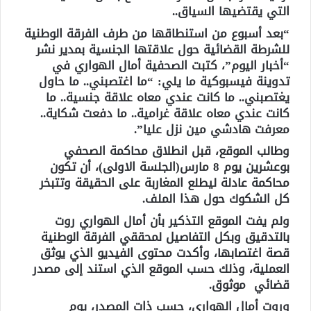
التي يقتضيها السياق..
“بعد أسبوع من استنطاقها من طرف الفرقة الوطنية
للشرطة القضائية حول علاقتها الجنسية بمدير نشر
“أخبار اليوم”، كتبت الصحفية أمال الهواري في
تدوينة فيسبوكية ما يلي: “ما اغتصبني.. ما حاول
يغتصبني.. ما كانت عندي معاه علاقة جنسية.. ما
كانت عندي معاه علاقة غرامية.. ما دفعت شكاية..
معرفت هادشي مين نزل عليا”.
وطالب الموقع، قبل انطلاق محاكمة الصحفي
بوعشرين يوم 8 مارس(الجلسة الاولى)، أن تكون
محاكمة عادلة ليطلع المغاربة على الحقيقة وتتبخر
كل الشكوك حول هذا الملف.
ولم يفت الموقع التذكير بأن أمال الهواري روت
بالتدقيق وبكل التفاصيل لمحققي الفرقة الوطنية
قصة اغتصابها، وأكدت محتوى الفيديو الذي يوثق
العملية، وذلك حسب الموقع الذي استند إلى مصدر
قضائي موثوق.
وروت أمال الهواري، حسب ذات المصدر، يوم