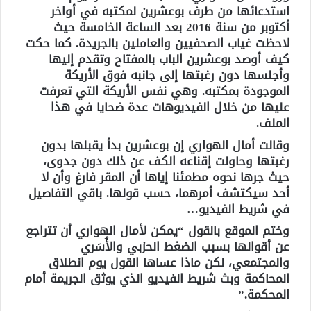
استدعائها من طرف بوعشرين لمكتبه في أواخر
أكتوبر من سنة 2016 بعد الساعة الخامسة حيث
لاحظت غياب الصحفيين والعاملين بالجريدة. كما حكت
كيف أوصد بوعشرين الباب بالمفتاح وتقدم إليها
وأجلسها دون رغبتها إلى جانبه فوق الأريكة
الموجودة بمكتبه. وهي نفس الأريكة التي تعرفت
عليها من خلال الفيديوهات عدة ضحايا في هذا
الملف.
وقالت أمال الهواري إن بوعشرين بدأ يقبلها بدون
رغبتها وحاولت إقناعه الكف عن ذلك دون جدوى،
حيث جرها نحوه مطمئنا إياها أن المقر فارغ وأن لا
أحد سيكتشف أمرهما، حسب قولها. باقي التفاصيل
في شريط الفيديو…
وختم الموقع بالقول “يمكن لأمال الهواري أن تتراجع
عن أقوالها بسبب الضغط الحزبي والأُسَري
والمجتمعي، لكن ماذا عساها القول يوم انطلاق
المحاكمة وبث شريط الفيديو الذي يوثق الجريمة أمام
المحكمة.”