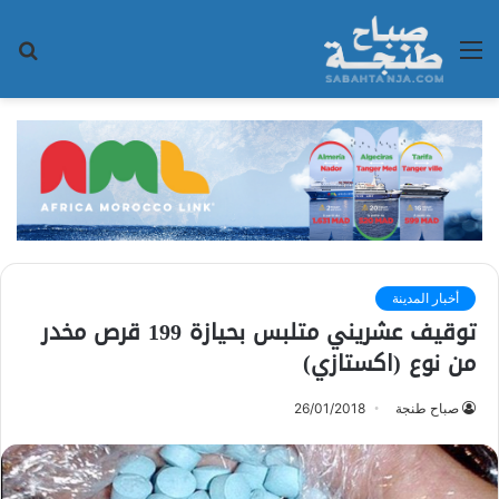
القائمة
بح
عن
أخبار المدينة
توقيف عشريني متلبس بحيازة 199 قرص مخدر
من نوع (اكستازي)
صباح طنجة
26/01/2018