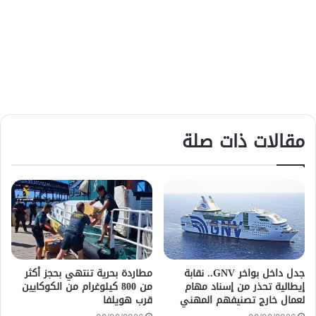
مقالات ذات صلة
جدل داخل بواخر GNV.. نقابة
مطاردة بحرية تنتهي بحجز أكثر
إيطالية تحذر من إسناد مهام
من 800 كيلوغرام من الكوكايين
لعمال خارج تصنيفهم المهني
قرب هويلفا