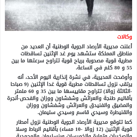
وكالات
أعلنت مديرية الأرصاد الجوية الوطنية أن العديد من
مناطق المملكة ستشهد يوم غد الإثنين تساقطات
مطرية قوية مصحوبة برياح قوية تتراوح سرعتها ما بين
55 و 80 كلم في الساعة.
وأوضحت المديرية، في نشرة إنذارية اليوم الأحد، أنه
يرتقب نزول تساقطات مطرية قوية غدا الإثنين (9 صباحا
-الثالثة زوالا) تتراوح مقاييسها ما بين 35 و 60 ملمتر
بأقاليم طنجة والعرائش وشفشاون ووزان والفحص-أنجرة
والمضيق والفنيدق والعرائش وشفشاون ووزان
والقنيطرة وسيدي قاسم وسيدي سليمان.
كما تتوقع مديرية الأرصاد الجوية الوطنية نزول أمطار
قوية الإثنين (12 زوالا -10 مساء) بأقاليم الرباط وسلا
والصخيرات وتمارة والخميسات وبنسليمان والمحمدية