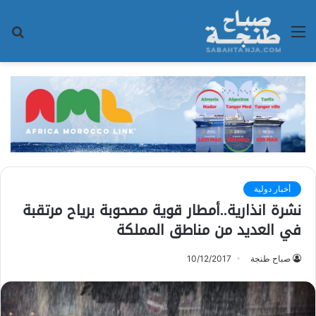
القائمة
بح
عن
أخبار دولية
نشرة انذارية..أمطار قوية مصحوبة برياح مرتقبة
في العديد من مناطق المملكة
صباح طنجة
10/12/2017