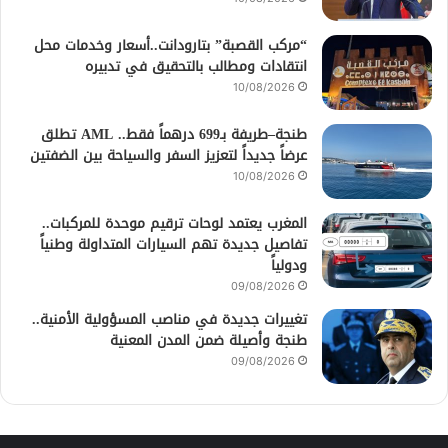
“مركب القصبة” بتارودانت..أسعار وخدمات محل
انتقادات ومطالب بالتحقيق في تدبيره
10/08/2026
طنجة–طريفة بـ699 درهماً فقط.. AML تطلق
عرضاً جديداً لتعزيز السفر والسياحة بين الضفتين
10/08/2026
المغرب يعتمد لوحات ترقيم موحدة للمركبات..
تفاصيل جديدة تهم السيارات المتداولة وطنياً
ودولياً
09/08/2026
تغييرات جديدة في مناصب المسؤولية الأمنية..
طنجة وأصيلة ضمن المدن المعنية
09/08/2026