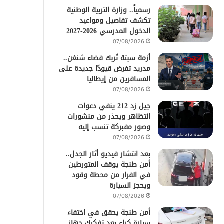
رسمياً.. وزارة التربية الوطنية
تكشف تفاصيل ومواعيد
الدخول المدرسي 2026-2027
07/08/2026
أزمة سبتة تُربك فضاء شنغن..
مدريد تفرض قيودًا جديدة على
المسافرين من إيطاليا
07/08/2026
جيل زد 212 ينفي دعوات
التظاهر ويحذر من منشورات
وصور مفبركة تنسب إليه
07/08/2026
بعد انتشار فيديو أثار الجدل..
أمن طنجة يوقف المتورطين
في الفرار من محطة وقود
ويحجز السيارة
07/08/2026
أمن طنجة يحقق في اختفاء
سيارة كراء بعد تفكيك جهاز