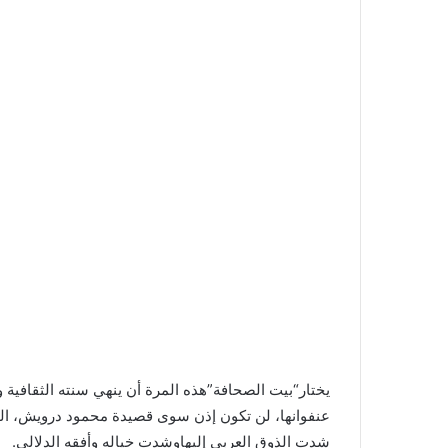
يختار“بيت الصحافة”هذه المرة أن ينهي سنته الثقافية و
عنفوانها، لن تكون إذن سوى قصيدة محمود درويش، الت
شدت الذوق العربي إليهاوشدت خياله وأفقه الدلالي.