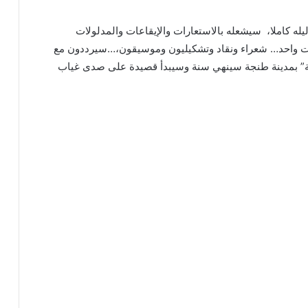
 “بيت الصحافة” ليله كاملا، سيشعله بالاستعارات والإيقاعات والمدلولات
صوت واحد… شعراء ونقاد وتشكيليون وموسيقون،…سيرددون مع
ة” بمدينة طنجة سينهي سنة وسيبدأ قصيدة على صدى غياب