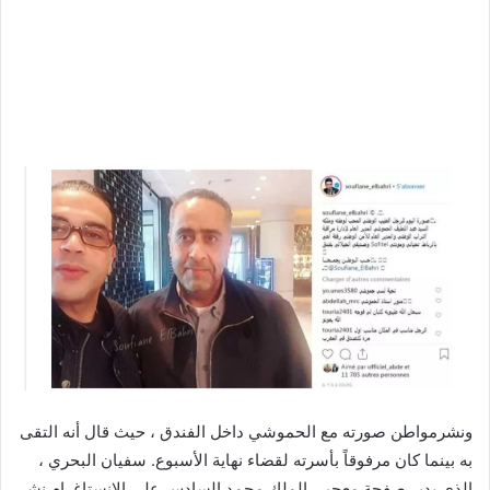
ونشرمواطن صورته مع الحموشي داخل الفندق ، حيث قال أنه التقى
به بينما كان مرفوقاً بأسرته لقضاء نهاية الأسبوع. سفيان البحري ،
الذي يدير صفحة معجبي الملك محمد السادس على الإنستاغرام نشر