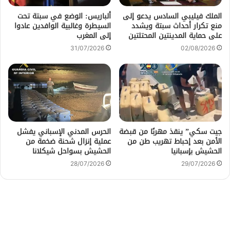
الملك فيليبي السادس يدعو إلى
ألباريس: الوضع في سبتة تحت
منع تكرار أحداث سبتة ويشدد
السيطرة وغالبية الوافدين عادوا
على حماية المدينتين المحتلتين
إلى المغرب
31/07/2026
02/08/2026
جيت سكي” ينقذ مهربًا من قبضة
الحرس المدني الإسباني يفشل
الأمن بعد إحباط تهريب طن من
عملية إنزال شحنة ضخمة من
الحشيش بإسبانيا
الحشيش بسواحل شيكلانا
28/07/2026
29/07/2026