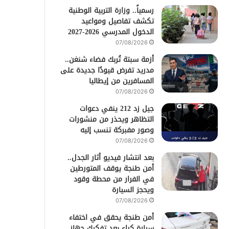
رسمياً.. وزارة التربية الوطنية
تكشف تفاصيل ومواعيد
الدخول المدرسي 2026-2027
07/08/2026
أزمة سبتة تُربك فضاء شنغن..
مدريد تفرض قيودًا جديدة على
المسافرين من إيطاليا
07/08/2026
جيل زد 212 ينفي دعوات
التظاهر ويحذر من منشورات
وصور مفبركة تنسب إليه
07/08/2026
بعد انتشار فيديو أثار الجدل..
أمن طنجة يوقف المتورطين
في الفرار من محطة وقود
ويحجز السيارة
07/08/2026
أمن طنجة يحقق في اختفاء
سيارة كراء بعد تفكيك جهاز