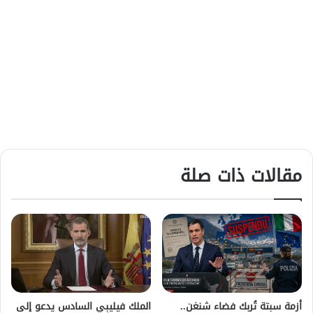
مقالات ذات صلة
أزمة سبتة تُربك فضاء شنغن..
الملك فيليبي السادس يدعو إلى