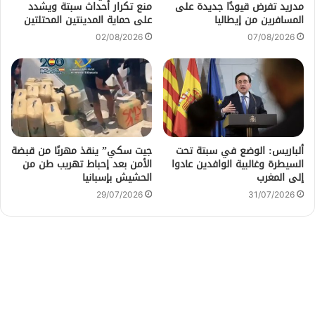
مدريد تفرض قيودًا جديدة على
منع تكرار أحداث سبتة ويشدد
المسافرين من إيطاليا
على حماية المدينتين المحتلتين
02/08/2026
07/08/2026
ألباريس: الوضع في سبتة تحت
جيت سكي” ينقذ مهربًا من قبضة
السيطرة وغالبية الوافدين عادوا
الأمن بعد إحباط تهريب طن من
إلى المغرب
الحشيش بإسبانيا
29/07/2026
31/07/2026