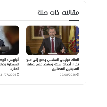
مقالات ذات صلة
الملك فيليبي السادس يدعو إلى منع
ألباريس: الو
تكرار أحداث سبتة ويشدد على حماية
السيطرة وغالب
المدينتين المحتلتين
المغرب
31/07/2026
02/08/2026