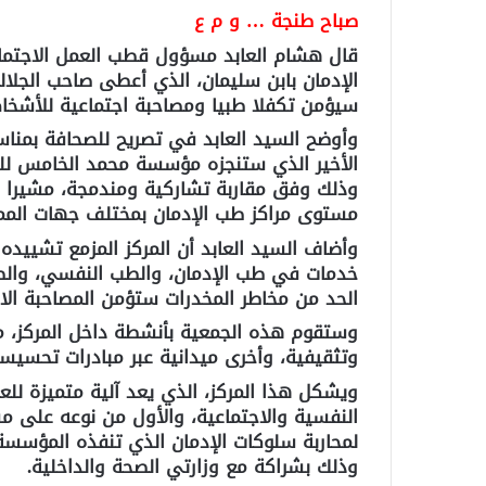
صباح طنجة … و م ع
قال هشام العابد مسؤول قطب العمل الاجتم
الإدمان بابن سليمان، الذي أعطى صاحب الجلال
سيؤمن تكفلا طبيا ومصاحبة اجتماعية للأشخاص
وأوضح السيد العابد في تصريح للصحافة بمناسب
الأخير الذي ستنجزه مؤسسة محمد الخامس للت
وذلك وفق مقاربة تشاركية ومندمجة، مشيرا إل
مستوى مراكز طب الإدمان بمختلف جهات المم
وأضاف السيد العابد أن المركز المزمع تشييده
خدمات في طب الإدمان، والطب النفسي، والط
الحد من مخاطر المخدرات ستؤمن المصاحبة الا
وستقوم هذه الجمعية بأنشطة داخل المركز، مع
وتثقيفية، وأخرى ميدانية عبر مبادرات تحسيسي
ويشكل هذا المركز، الذي يعد آلية متميزة لل
النفسية والاجتماعية، والأول من نوعه على مس
وذلك بشراكة مع وزارتي الصحة والداخلية.