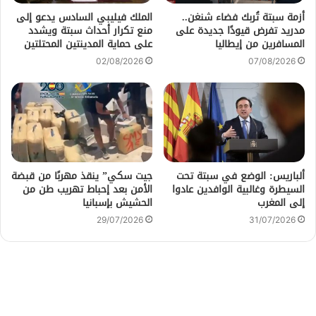
أزمة سبتة تُربك فضاء شنغن..
الملك فيليبي السادس يدعو إلى
مدريد تفرض قيودًا جديدة على
منع تكرار أحداث سبتة ويشدد
المسافرين من إيطاليا
على حماية المدينتين المحتلتين
02/08/2026
07/08/2026
ألباريس: الوضع في سبتة تحت
جيت سكي” ينقذ مهربًا من قبضة
السيطرة وغالبية الوافدين عادوا
الأمن بعد إحباط تهريب طن من
إلى المغرب
الحشيش بإسبانيا
29/07/2026
31/07/2026