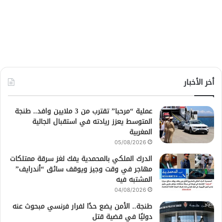
أخر الأخبار
عملية “مرحبا” تقترب من 3 ملايين وافد.. طنجة
المتوسط يعزز ريادته في استقبال الجالية
المغربية
05/08/2026
الدرك الملكي بالمحمدية يفك لغز سرقة ممتلكات
مهاجر في وقت وجيز ويوقف سائق “أندرايف”
المشتبه فيه
04/08/2026
طنجة.. الأمن يضع حدًا لفرار فرنسي مبحوث عنه
دوليًا في قضية قتل