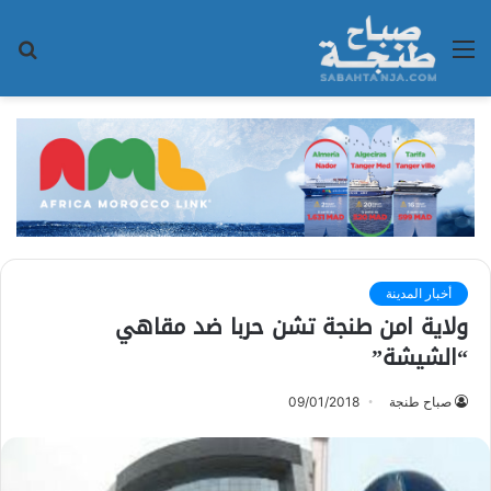
القائمة
بح
عن
أخبار المدينة
ولاية امن طنجة تشن حربا ضد مقاهي
“الشيشة”
صباح طنجة
09/01/2018