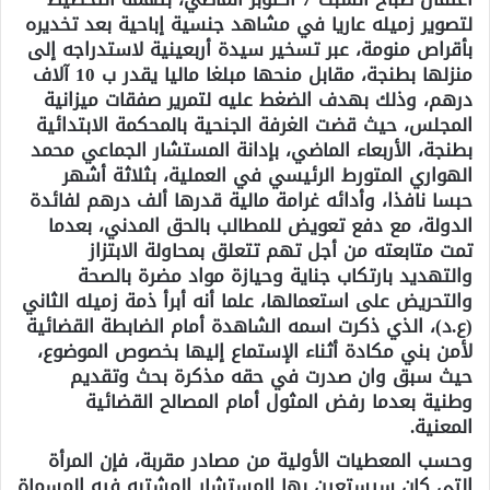
لتصوير زميله عاريا في مشاهد جنسية إباحية بعد تخديره
بأقراص منومة، عبر تسخير سيدة أربعينية لاستدراجه إلى
منزلها بطنجة، مقابل منحها مبلغا ماليا يقدر ب 10 آلاف
درهم، وذلك بهدف الضغط عليه لتمرير صفقات ميزانية
المجلس، حيث قضت الغرفة الجنحية بالمحكمة الابتدائية
بطنجة، الأربعاء الماضي، بإدانة المستشار الجماعي محمد
الهواري المتورط الرئيسي في العملية، بثلاثة أشهر
حبسا نافذا، وأدائه غرامة مالية قدرها ألف درهم لفائدة
الدولة، مع دفع تعويض للمطالب بالحق المدني، بعدما
تمت متابعته من أجل تهم تتعلق بمحاولة الابتزاز
والتهديد بارتكاب جناية وحيازة مواد مضرة بالصحة
والتحريض على استعمالها، علما أنه أبرأ ذمة زميله الثاني
(ع.د)، الذي ذكرت اسمه الشاهدة أمام الضابطة القضائية
لأمن بني مكادة أثناء الإستماع إليها بخصوص الموضوع،
حيث سبق وان صدرت في حقه مذكرة بحث وتقديم
وطنية بعدما رفض المثول أمام المصالح القضائية
المعنية.
وحسب المعطيات الأولية من مصادر مقربة، فإن المرأة
التي كان سيستعين بها المستشار المشتبه فيه المسماة