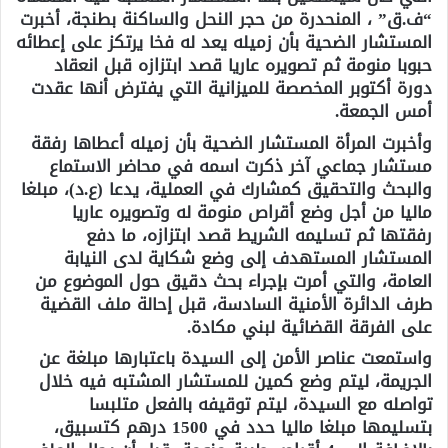
“ف.ق” ، المنحدرة من حجر النحل والساكنة بطنجة، أخبرت
المستشار الضحية بأن زميله يعد له فخا يرتكز على إعطائه
حبوبا منومة ثم تصويره عاريا قصد ابتزازه قبل انعقاد
دورة أكتوبر المخصصة للميزانية التي يفترض أنها عقدت
أمس الجمعة.
وأخبرت المرأة المستشار الضحية بأن زميله أعطاها رفقة
مستشار جماعي آخر ذكرت اسمه في محاضر الاستماع
والبحث والتحقيق كمشارك في العملية، يدعا (ع.د)، مبلغا
ماليا من أجل وضع أقراص منومة له وتصويره عاريا
رفقتها ثم تسليمه الشريط قصد ابتزازه، ما دفع
المستشار المستهدف إلى وضع شكاية لدى النيابة
العامة، والتي أمرت بإجراء بحث دقيق حول الموضوع من
طرف الدائرة الأمنية السادسة، قبل إحالة ملف القضية
على الفرقة القضائية لبني مكادة.
واستمعت عناصر الأمن إلى السيدة باعتبارها مبلغة عن
الجريمة، ليتم وضع كمين للمستشار المشتبه فيه خلال
تواصله مع السيدة، ليتم توقيفه بالفعل متلبسا
بتسليمها مبلغا ماليا حدد في 1500 درهم كتسبيق،