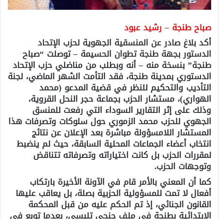
صباح طنجة – رشيد عبود
أكد بلاغ صادر عن المنسقية الجهوية لحزب الإتحاد
الدستور بجهة طنجة تطوان الح
سيمة – توصلت “صباح
طنجة” بنسخة منه – أنه وبطلب من مناضلي حزب الإتحاد
الدستوري بمدينة طنجة، فقد التأمت الشهر الماضي، لجنة
التأديب والتحكيم للنظر في قضية المدعو (محمد
الهواري)، مستشار الحزب بجماعة حجر النحل القروية،
وذلك على إثر التقارير السوداء التي رفعت للمنسق
الجهوي للحزب محمد الزموري حول سلوكات وتصرفات هذا
المستشار اللامسؤولة مباشرة بعد الإعلان عن نتائج
انتخاب أعضاء الجماعات المحلية السابقة، حيث لم ينضبط
لمقررات الحزب بل كانت اختياراته وتصرفاته تتناقض
وتوجهات الحزب.
كما أن المعني بالأمر قام في الآونة الأخيرة بارتكاب
أفعال لا تمت للمسؤولية الحزبية بصلة، بل يعاقب عليها
القانون الجنائي، إذ تم الحكم عليه من قبل المحكمة
الابتدائية بطنجة في ملف جنحي تلبسي، بعدما توبع في