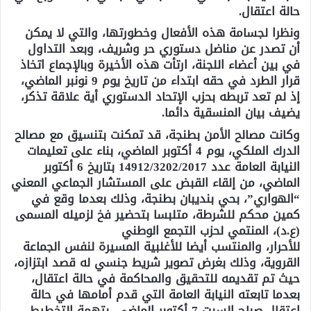
حالة اعتقال.
ونظرا لجسامة هذه الأفعال وخطورتها، والتي لا يمكن
أن تصدر عن مناضل دستوري حر وشريف، وبعد التداول
في بين أعضاء اللجنة، ارتأت هذه الأخيرة وبالإجماع اتخاذ
قرار الطرد في حقه ابتداء من تاريخ يوم 9 نونبر الماضي،
إذ لم تعد تربطه بحزب الإتحاد الدستوري أية علاقة تذكر،
يضيف بيان المنسقية دائما.
وكانت مصالح الأمن بطنجة، قد تمكنت بتنسيق مع مصالح
الدرك الملكي، يوم 4 أكتوبر الماضي، بناء على تعليمات
النيابة العامة عدد 14912/3202/2017 بتاريخ 6 أكتوبر
الماضي، من إلقاء القبض على المستشار الجماعي المعني
“الهواري”، بحي بنديبان بطنجة، وذلك بعدما وقع في
كمين محكم للشرطة، متلبسا بتحضير فخ لزميله المسمى
(ع.د)، المنتمي لحزب التجمع الوطني
للأحرار، والمنتسب أيضا للأغلبية المسيرة لنفس الجماعة
القروية، وذلك بغرض تصوير شريط جنسي له قصد ابتزازه،
حيث تم تقديمه للتحقيق والمحاكمة في حالة اعتقال،
بعدما تابعته النيابة العامة التي قدم أمامها في حالة
اعتقال صباح السبت 7 أكتوبر الماضي، بتهمة التخطيط