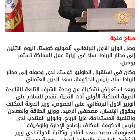
صباح طنجة
وصل الوزير الاول البرتغالي، أنطونيو كوستا، اليوم الاثنين
إلى مطار الرباط- سلا في زيارة عمل للمملكة تستمر
يومين.
وكان في استقبال انطونيو كوستا، لدى وصوله إلى مطار
الرباط سلا، رئيس الحكومة، سعد الدين العثماني.
وبعد استعراض تشكيلة من وحدة الشرف التابعة للقاعدة
الجوية الملكية الأولى أدت التحية، تقدم للسلام على
الوزير الاول البرتغالي، على الخصوص، وزير الدولة المكلف
بحقوق الإنسان، مصطفى الرميد، ووزير الطاقة والمعادن
والتنمية المستدامة، عزيز الرباح، والوزير المنتدب لدى
رئيس الحكومة المكلف بإصلاح الإدارة والوظيفة
العمومية، محمد بنعبد القادر، وكاتبة الدولة لدى وزير
الشؤون الخارجية والتعاون الدولي، مونية بوستة.