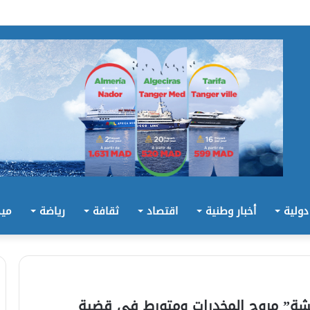
 دولية
أخبار وطنية
اقتصاد
ثقافة
رياضة
ميد
شة” مروج المخدرات ومتورط في قضية