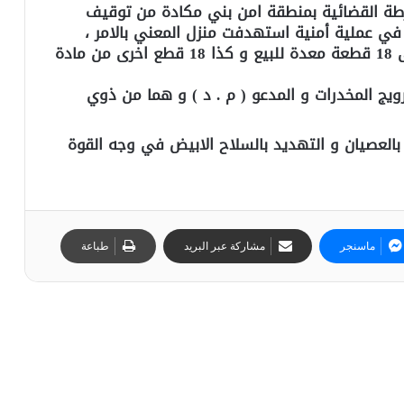
 فرقة الشرطة القضائية بمنطقة امن بني مكادة من توقيف
في عملية أمنية استهدفت منزل المعني بالامر ،
حيث تم حجز كمية من مخدر الشيرا موزعة على 18 قطعة معدة للبيع و كذا 18 قطع اخرى من مادة
يج المخدرات و المدعو ( م . د ) و هما من ذوي
لعصيان و التهديد بالسلاح الابيض في وجه القوة
ماسنجر
مشاركة عبر البريد
طباعة