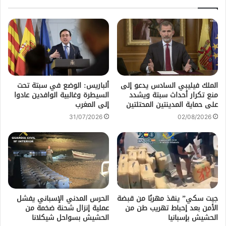
الملك فيليبي السادس يدعو إلى
ألباريس: الوضع في سبتة تحت
منع تكرار أحداث سبتة ويشدد
السيطرة وغالبية الوافدين عادوا
على حماية المدينتين المحتلتين
إلى المغرب
31/07/2026
02/08/2026
جيت سكي” ينقذ مهربًا من قبضة
الحرس المدني الإسباني يفشل
الأمن بعد إحباط تهريب طن من
عملية إنزال شحنة ضخمة من
الحشيش بإسبانيا
الحشيش بسواحل شيكلانا