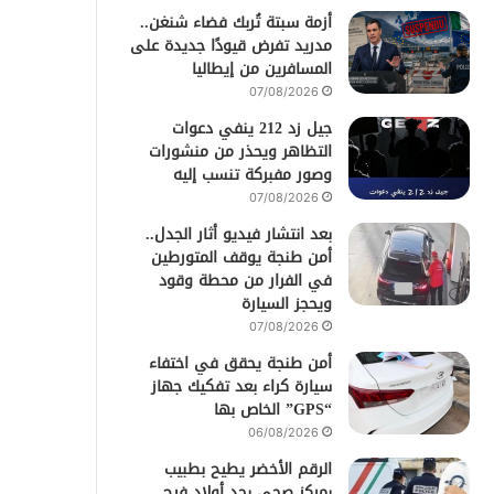
أزمة سبتة تُربك فضاء شنغن..
مدريد تفرض قيودًا جديدة على
المسافرين من إيطاليا
07/08/2026
جيل زد 212 ينفي دعوات
التظاهر ويحذر من منشورات
وصور مفبركة تنسب إليه
07/08/2026
بعد انتشار فيديو أثار الجدل..
أمن طنجة يوقف المتورطين
في الفرار من محطة وقود
ويحجز السيارة
07/08/2026
أمن طنجة يحقق في اختفاء
سيارة كراء بعد تفكيك جهاز
“GPS” الخاص بها
06/08/2026
الرقم الأخضر يطيح بطبيب
بمركز صحي بحد أولاد فرج