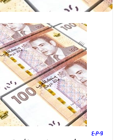
و.م.ع