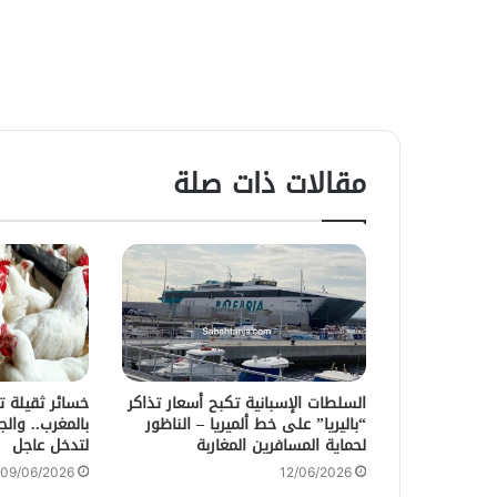
مقالات ذات صلة
السلطات الإسبانية تكبح أسعار تذاكر
خسائر ثقيلة ت
“باليريا” على خط ألميريا – الناظور
بالمغرب.. وال
لحماية المسافرين المغاربة
لتدخل عاجل
09/06/2026
12/06/2026