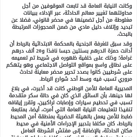
وكانت النيابة العامة قد تابعت الموقوفين من أجل
محاولتهما تغيير معالم الحادثة، عبر الإدلاء ببيانات
مغلوطة من أجل تضمينها في محضر قانوني، فضلا عن
تبديد وإتلاف دليل مادي من ضمن المحجوزات المرتبطة
بالبحث.
وقد سبق للغرفة الجنحية بالمحكمة الابتدائية بالرباط أن
أدانت حمزة الدرهم بسنتين حبسا نافذا و20 ألف درهم
غرامة؛ وذلك على خلفية ظهوره في شريط تم تعميمه
على نطاق واسع بمواقع التواصل الاجتماعي وهو يتهكم
على شرطيين كانوا بصدد تحرير محضر معاينة لحادث
مروري تسبب فيه وسط أحد شوارع الرباط.
المديرية العامة للأمن الوطني كانت قد أخبرت، في بلاغ
لها حينها، بأن السائق الذي كان في حالة سكر متقدمة
تسبب في تحطيم سيارات وإصابات لراكبين، وتقرر إيقافه
تنفيذا لتعليمات النيابة العامة التي أمرت، أيضا، بمتابعة
ضابط للأمن يعمل بالهيئة الحضرية بمنطقة أمن المحيط
بالرباط، كان مكلفا بتدبير الإجراءات الأمنية في محيط
مكان الحادثة، بالإضافة إلى مفتش الشرطة العامل