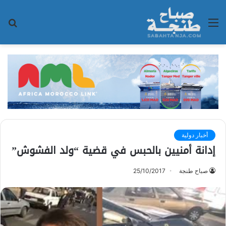
القائمة
بح
عن
أخبار دولية
إدانة أمنيين بالحبس في قضية “ولد الفشوش”‎
صباح طنجة
25/10/2017