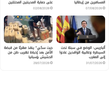
المسافرين من إيطاليا
على حماية المدينتين المحتلتين
02/08/2026
07/08/2026
ألباريس: الوضع في سبتة تحت
جيت سكي” ينقذ مهربًا من قبضة
السيطرة وغالبية الوافدين عادوا
الأمن بعد إحباط تهريب طن من
إلى المغرب
الحشيش بإسبانيا
29/07/2026
31/07/2026