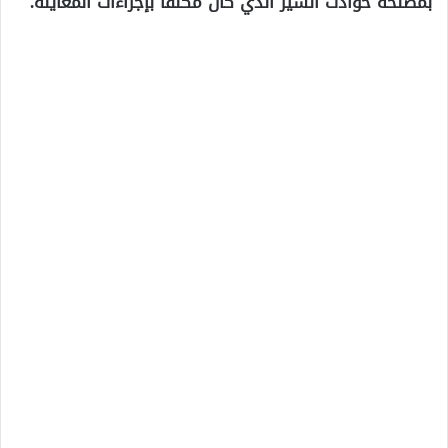
بمصلحة حوادث السير الذي كان مكلفا بإجراءات المعاينة.