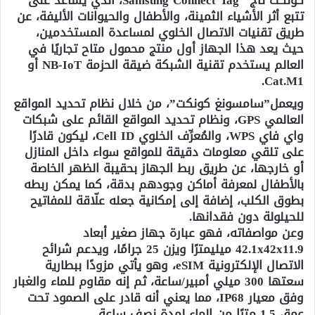
كونكت تاج” Samsung Connect Tag، الذي يساعد على
تتبع أثر الأشياء الثمينة، والأطفال والحيوانات الأليفة، عن
طريق تقنيات الاتصال الخلوي لمساعدة المستخدمين،
حيث يعد هذا الجهاز أول منتج محمول متاح تجاريًا في
العالم يستخدم تقنية الشبكة ضيقة الحزمة NB-IoT أو
Cat.M1.
ويعمل”سامسونغ كونكت”، من خلال نظام تحديد المواقع
العالمي GPS، ونظام تحديد المواقع القائم على شبكات
واي فاي WPS، والمُعرِّف الخلوي Cell ID، ليكون قادرًا
على تلقي معلومات دقيقة للمواقع سواء داخل المنازل
أو خارجها، عن طريق ربط الجهاز بحقيبة الظهر الخاصة
بالأطفال لمعرفة أماكن وجودهم بدقة، كما يمكن ربطه
بطوق الكلب، إضافة إلى إمكانية جعله علّاقة للمفاتيح
للحيلولة دون فقدانها.
وعن مواصفاته، فهو عبارة جهاز صغير أبعاد
42.1x42x11.9 ميليمترًا ويزن 25 جرامًا، ويدعم شرائح
الاتصال الإلكترونية eSIM، وهو يأتي مزودًا ببطارية
سعتها 300 ميلي أمبير/ساعة، ثم إنه مقاوم للماء والغبار
وفق معيار IP68، مما يعني أنه قادر على الصمود تحت
عمق 1.5 مترًا من الماء لمدة نصف ساعة.