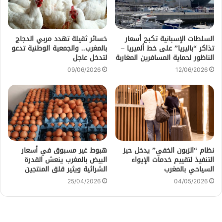
السلطات الإسبانية تكبح أسعار
خسائر ثقيلة تهدد مربي الدجاج
تذاكر “باليريا” على خط ألميريا –
بالمغرب.. والجمعية الوطنية تدعو
الناظور لحماية المسافرين المغاربة
لتدخل عاجل
09/06/2026
12/06/2026
نظام “الزبون الخفي” يدخل حيز
هبوط غير مسبوق في أسعار
التنفيذ لتقييم خدمات الإيواء
البيض بالمغرب ينعش القدرة
السياحي بالمغرب
الشرائية ويثير قلق المنتجين
25/04/2026
04/05/2026