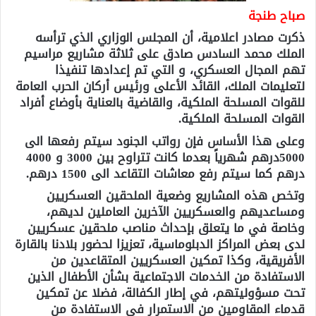
صباح طنجة
ذكرت مصادر اعلامية، أن المجلس الوزاري الذي ترأسه
الملك محمد السادس صادق على ثلاثة مشاريع مراسيم
تهم المجال العسكري، و التي تم إعدادها تنفيذا
لتعليمات الملك، القائد الأعلى ورئيس أركان الحرب العامة
للقوات المسلحة الملكية، والقاضية بالعناية بأوضاع أفراد
القوات المسلحة الملكية.
وعلى هذا الأساس فإن رواتب الجنود سيتم رفعها الى
5000درهم شهرياً بعدما كانت تتراوح بين 3000 و 4000
درهم كما سيتم رفع معاشات التقاعد الى 1500 درهم.
وتخص هذه المشاريع وضعية الملحقين العسكريين
ومساعديهم والعسكريين الآخرين العاملين لديهم،
وخاصة في ما يتعلق بإحداث مناصب ملحقين عسكريين
لدى بعض المراكز الدبلوماسية، تعزيزا لحضور بلادنا بالقارة
الأفريقية، وكذا تمكين العسكريين المتقاعدين من
الاستفادة من الخدمات الاجتماعية بشأن الأطفال الذين
تحت مسؤوليتهم، في إطار الكفالة، فضلا عن تمكين
قدماء المقاومين من الاستمرار في الاستفادة من