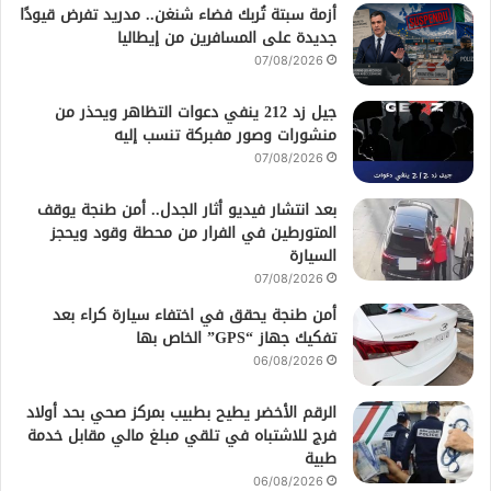
أزمة سبتة تُربك فضاء شنغن.. مدريد تفرض قيودًا
جديدة على المسافرين من إيطاليا
07/08/2026
جيل زد 212 ينفي دعوات التظاهر ويحذر من
منشورات وصور مفبركة تنسب إليه
07/08/2026
بعد انتشار فيديو أثار الجدل.. أمن طنجة يوقف
المتورطين في الفرار من محطة وقود ويحجز
السيارة
07/08/2026
أمن طنجة يحقق في اختفاء سيارة كراء بعد
تفكيك جهاز “GPS” الخاص بها
06/08/2026
الرقم الأخضر يطيح بطبيب بمركز صحي بحد أولاد
فرج للاشتباه في تلقي مبلغ مالي مقابل خدمة
طبية
06/08/2026