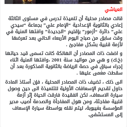
العياشي
قالت مصادر محلية أن تلميذة تدرس في مستوى الثالثة
إعادي بالثانوية الإعدادية “الإمام علي” بجماعة “سيدي
علي” دائرة “أزمور” بإقليم “الجديدة” وافتها المنية في
وقت سابق من صباح اليوم الأربعاء الحالي بعد تعرضها
لأزمة قلبية بشكل مفاجئ .
و اضفت ذات المصادر أن الهالكة كانت تسمى قيد حياتها
(خ.ك) و هي من مواليد سنة 2001 ،وافتها المنية اثناء
إجراء سباق في حصة الرياضة بالثانوية المذكورة بعد أن
سقطت مغمى عليها .
الى ذلك ، تضيف ذات المصادر المحلية ، فإن أستاذ المادة
حاول تقديم الإسعافات الأولية للتلميذة الى حين وصول
سيارة الاسعاف، لكن الفقيدة فارقت الحياة إثر أزمة
قلبية مفاجئة، ومن هول المفاجأة والصدمة أصيب مدير
المؤسسة بغيبوبة، ليتم نقله بواسطة سيارة الإسعاف
إلى المستشفى.