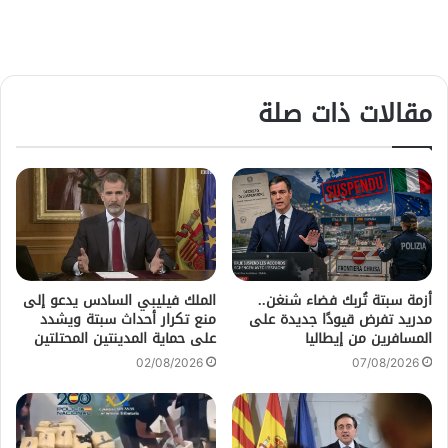
مقالات ذات صلة
أزمة سبتة تُربك فضاء شنغن..
الملك فيليبي السادس يدعو إلى
مدريد تفرض قيودًا جديدة على
منع تكرار أحداث سبتة ويشدد
المسافرين من إيطاليا
على حماية المدينتين المحتلتين
02/08/2026
07/08/2026