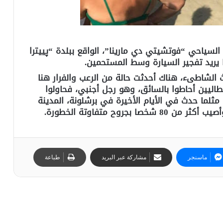
لسياحي “فوتشيتي دي مارينا”، الواقع ببلدة “پييترا
 يريد تفجير السيارة وسط المستحمين.
الشاطىء، هناك أحدثت حالة من الرعب والفرار هنا
اليين أحاطوا بالسائق، وهو رجل أجنبي، فحاولوا
لما حدث في الأيام الأخيرة في برشلونة، المدينة
ماسنجر
مشاركة عبر البريد
طباعة