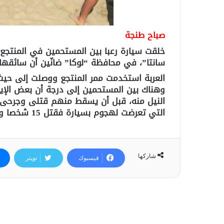
صباح طنجة
خلقت سيارة رعبا بين المستحمين في المنتجع ا
سانتا”، في محافظة “لوكا” ضانّين أن سائقها
العربة استخدمت ممر المنتجع ووصلت إلى حيث 
وهناك بين المستحمين إلى درجة أن بعض الإيط
النيل منه، قبل أن يسقط منهم قتلى وجرحى مث
التي تعرضت لهجوم بسيارة فقتل 15 شخصا وأصيب أكثر من 80 شخصا بجروح متفاوتة الخطورة.
شاركها
فيسبوك
تويتر