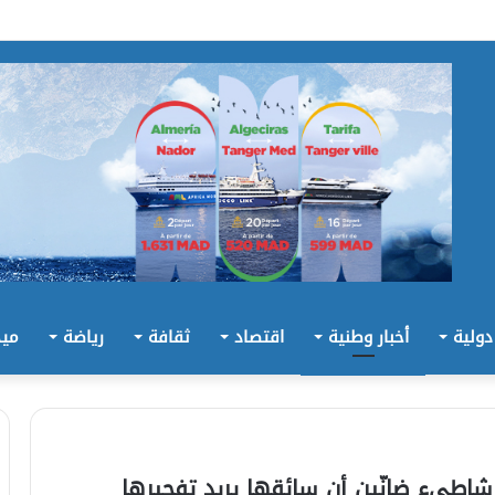
 دولية
أخبار وطنية
اقتصاد
ثقافة
رياضة
ميد
اطىء ضانّين أن سائقها يريد تفجيرها