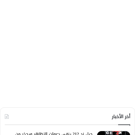
أخر الأخبار
جيل زد 212 ينفي دعوات التظاهر ويحذر من