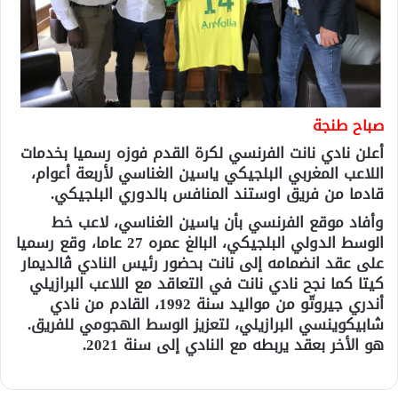
صباح طنجة
أعلن نادي نانت الفرنسي لكرة القدم فوزه رسميا بخدمات
اللاعب المغربي البلجيكي ياسين الغناسي لأربعة أعوام،
قادما من فريق اوستند المنافس بالدوري البلجيكي.
وأفاد موقع الفرنسي بأن ياسين الغناسي، ​لاعب خط
الوسط الدولي البلجيكي، البالغ عمره 27 عاما، وقع رسميا
على عقد انضمامه إلى نانت بحضور رئيس النادي ڤالديمار
كيتا كما نجح نادي نانت في التعاقد مع اللاعب البرازيلي
أندري جيروتّو من مواليد سنة 1992، القادم من نادي
شابيكوينسي البرازيلي، لتعزيز الوسط الهجومي للفريق.
هو الأخر بعقد يربطه مع النادي إلى سنة 2021.