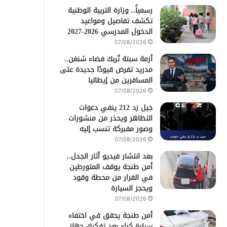
رسمياً.. وزارة التربية الوطنية
تكشف تفاصيل ومواعيد
الدخول المدرسي 2026-2027
07/08/2026
أزمة سبتة تُربك فضاء شنغن..
مدريد تفرض قيودًا جديدة على
المسافرين من إيطاليا
07/08/2026
جيل زد 212 ينفي دعوات
التظاهر ويحذر من منشورات
وصور مفبركة تنسب إليه
07/08/2026
بعد انتشار فيديو أثار الجدل..
أمن طنجة يوقف المتورطين
في الفرار من محطة وقود
ويحجز السيارة
07/08/2026
أمن طنجة يحقق في اختفاء
سيارة كراء بعد تفكيك جهاز