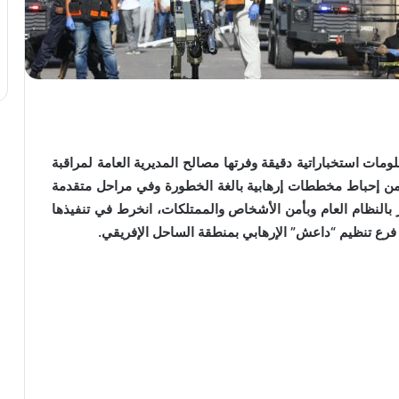
ومات استخباراتية دقيقة وفرتها مصالح المديرية العامة لمراقبة
م الاثنين 06 يوليوز الجاري، من إحباط مخططات إرهابية بالغة الخطورة وفي مراحل متقدمة
النظام العام وبأمن الأشخاص والممتلكات، انخرط في تنفيذها
رع تنظيم “داعش” الإرهابي بمنطقة الساحل الإفريقي.