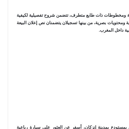
ية ومخطوطات ذات طابع متطرف، تتضمن شروح تفصيلية لكيفية
 ومحتويات بصرية، من بينها تسجيلان يتضمنان نص إعلان البيعة
ية داخل المغرب.
ش بمستودع بمدينة إنزكان، أسفر عن العثور على سيارة رباعية