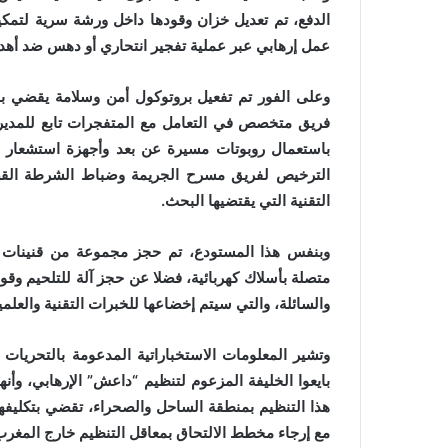
الدفع، تم تعديل خزان وقودها داخل ورشة سرية لتمكين
عمل إرهابي عبر عملية تفجير انتحاري أو دهس ضد أ
وعلى الفور تم تفعيل بروتوكول أمن وسلامة يقضي بإج
فريق متخصص في التعامل مع المتفجرات تابع للمديري
باستعمال روبوتات مسيرة عن بعد وأجهزة استشعار د
الترخيص لفريق مسرح الجريمة وضباط الشرطة القضائ
التقنية التي يقتضيها البحث.
وبنفس هذا المستودع، تم حجز مجموعة من قنينات غ
متصلة بأسلاك كهربائية، فضلا عن حجز آلة للتلحيم وقوا
والسائلة، والتي سيتم إخضاعها للخبرات التقنية والعلمي
وتشير المعلومات الاستخباراتية المدعومة بالتحريات ال
بايعوا الخليفة المزعوم لتنظيم “داعش” الإرهابي، وأ
هذا التنظيم بمنطقة الساحل والصحراء، تقضي بتكليفهم 
مع إرجاء مخطط الالتحاق بمعاقل التنظيم خارج المغر