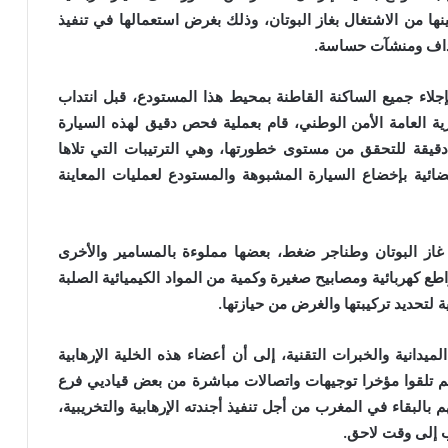
ها من الاشتغال بغاز البوتان، وذلك بغرض استعمالها في تنفيذ
هداف ومنشآت حساسة.
لاء جميع الساكنة القاطنة بمحيط هذا المستودع، قبل انتداب
ة العامة الأمن الوطني، قام بعملية فحص دقيق لهذه السيارة
قيقة للتحقق من مستوى خطورتها، وهي الترتيبات التي تلاها
ية بإخضاع السيارة المشبوهة والمستودع لعمليات المعاينة
از البوتان وطناجر ضغط، بعضها مملوءة بالمسامير والأخرى
طع كهربائية ومصابيح صغيرة وكمية من المواد الكيميائية الصلبة
ة لتحديد تركيبتها والغرض من حيازتها.
ميدانية والخبرات التقنية، إلى أن أعضاء هذه الخلية الإرهابية
نهم تلقوا مؤخرا توجيهات واتصالات مباشرة من بعض قياديي فرع
بالبقاء في المغرب من أجل تنفيذ أجندته الإرهابية والتخريبية،
ب إلى وقت لاحق.