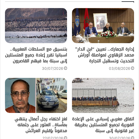
إدارة الجمارك.. تعيين “ابن الدار”
بتنسيق مع السلطات المغربية..
محمد الزهاوي لمواصلة أوراش
اسبانيا تقرر إعادة جميع المتسللين
التحديث وتسهيل التجارة
إلى سبتة بما فيهم القاصرون
30/07/2026
03/08/2026
اتفاق مغربي إسباني على الإعادة
لغز اختفاء رجل أعمال ينتهي
الفورية لجميع المتسللين بطريقة
بمأساة.. العثور على جثمانه
غير قانونية إلى سبتة
مدفوناً بإقليم العرائش
22/07/2026
30/07/2026