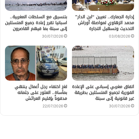
إدارة الجمارك.. تعيين “ابن الدار”
بتنسيق مع السلطات المغربية..
محمد الزهاوي لمواصلة أوراش
اسبانيا تقرر إعادة جميع المتسللين
التحديث وتسهيل التجارة
إلى سبتة بما فيهم القاصرون
30/07/2026
03/08/2026
اتفاق مغربي إسباني على الإعادة
لغز اختفاء رجل أعمال ينتهي
الفورية لجميع المتسللين بطريقة
بمأساة.. العثور على جثمانه
غير قانونية إلى سبتة
مدفوناً بإقليم العرائش
22/07/2026
30/07/2026