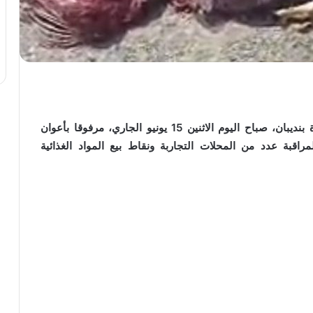
قاد قائد الملحقة الإدارية عشرون “20” بسوق الوردة بنديبان، صباح اليوم الاثنين 15 يونيو الجاري، مرفوقا بأعوان
اقبة عدد من المحلات التجاربة ونقاط بيع المواد الغذائية