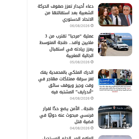
دعاء أحيدار تعزز صفوف الحركة
الشعبية بعد استقالتها من
الاتحاد الدستوري
06/08/2026
عملية “مرحبا” تقترب من 3
ملايين وافد.. طنجة المتوسط
يعزز ريادته في استقبال
الجالية المغربية
05/08/2026
الدرك الملكي بالمحمدية يفك
لغز سرقة ممتلكات مهاجر في
وقت وجيز ويوقف سائق
“أندرايف” المشتبه فيه
04/08/2026
طنجة.. الأمن يضع حدًا لفرار
فرنسي مبحوث عنه دوليًا في
قضية قتل
04/08/2026
الواقع المر، الحلم المستحيل