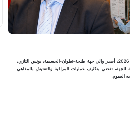
في إطار التحضيرات الخاصة بالموسم الصيفي لسنة 2026، أصدر والي جهة طنجة-تطوان-الحسيمة، يونس التازي،
عة للجهة، تقضي بتكثيف عمليات المراقبة والتفتيش بالمقاهي
ه العموم.