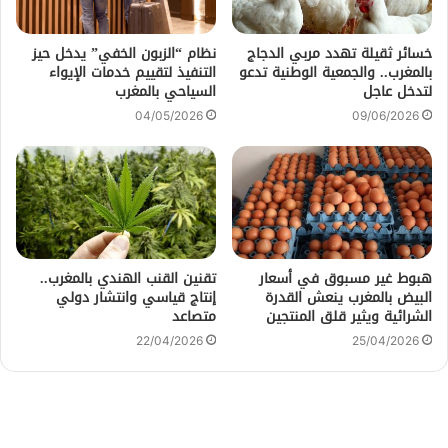
خسائر ثقيلة تهدد مربي الدجاج
نظام “الزبون الخفي” يدخل حيز
بالمغرب.. والجمعية الوطنية تدعو
التنفيذ لتقييم خدمات الإيواء
لتدخل عاجل
السياحي بالمغرب
04/05/2026
09/06/2026
هبوط غير مسبوق في أسعار
تقنين القنب الهندي بالمغرب..
البيض بالمغرب ينعش القدرة
إنتاج قياسي وانتشار دولي
الشرائية ويثير قلق المنتجين
متصاعد
22/04/2026
25/04/2026