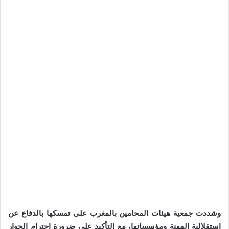
وشددت جمعية هيئات المحامين بالمغرب على تمسكها بالدفاع عن
استقلالية المهنة ومؤسساتها، مع التأكيد على ضرورة احترام الحوار