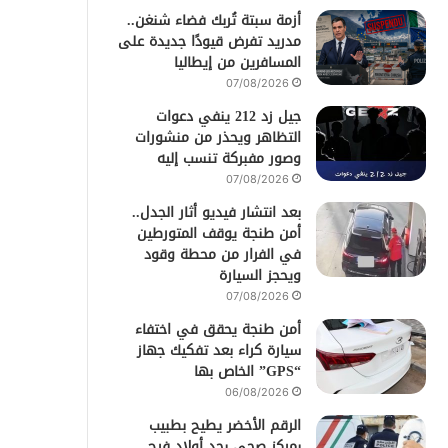
أزمة سبتة تُربك فضاء شنغن..
مدريد تفرض قيودًا جديدة على
المسافرين من إيطاليا
07/08/2026
جيل زد 212 ينفي دعوات
التظاهر ويحذر من منشورات
وصور مفبركة تنسب إليه
07/08/2026
بعد انتشار فيديو أثار الجدل..
أمن طنجة يوقف المتورطين
في الفرار من محطة وقود
ويحجز السيارة
07/08/2026
أمن طنجة يحقق في اختفاء
سيارة كراء بعد تفكيك جهاز
“GPS” الخاص بها
06/08/2026
الرقم الأخضر يطيح بطبيب
بمركز صحي بحد أولاد فرج