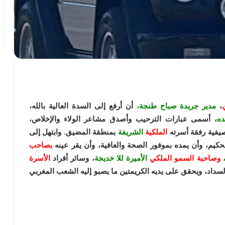
،
مدير جريدة صباح طنجة،
أن أرفع إلى السدة العالية بالله،
ده
، أسمى عبارات الترحيب وأصدق مشاعر الولاء والإخلاص،
صيفية رفقة أسرته
الملكية
الشريفة
بمنطقة المضيق. وابتهل إلى
حكيم، وأن يمده بموفور الصحة والعافية، وأن يقر عينه
بصاحب
وصاحبة السمو الملكي
الأميرة
للا خديجة
، وسائر أفراد
الأسرة
السداد، ويحقق على يديه الكريمتين ما يصبو إليه الشعب المغربي