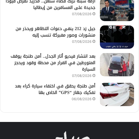
أزمة سبتة تُربك فضاء شنغن.. مدريد تفرض قيودًا
جديدة على المسافرين من إيطاليا
07/08/2026
جيل زد 212 ينفي دعوات التظاهر ويحذر من
منشورات وصور مفبركة تنسب إليه
07/08/2026
بعد انتشار فيديو أثار الجدل.. أمن طنجة يوقف
المتورطين في الفرار من محطة وقود ويحجز
السيارة
07/08/2026
أمن طنجة يحقق في اختفاء سيارة كراء بعد
تفكيك جهاز “GPS” الخاص بها
06/08/2026