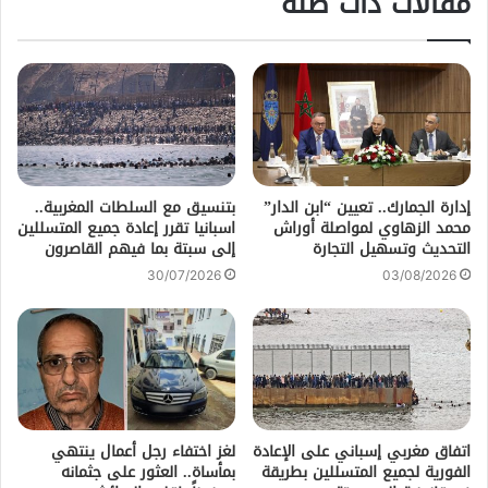
مقالات ذات صلة
إدارة الجمارك.. تعيين “ابن الدار”
بتنسيق مع السلطات المغربية..
محمد الزهاوي لمواصلة أوراش
اسبانيا تقرر إعادة جميع المتسللين
التحديث وتسهيل التجارة
إلى سبتة بما فيهم القاصرون
30/07/2026
03/08/2026
اتفاق مغربي إسباني على الإعادة
لغز اختفاء رجل أعمال ينتهي
الفورية لجميع المتسللين بطريقة
بمأساة.. العثور على جثمانه