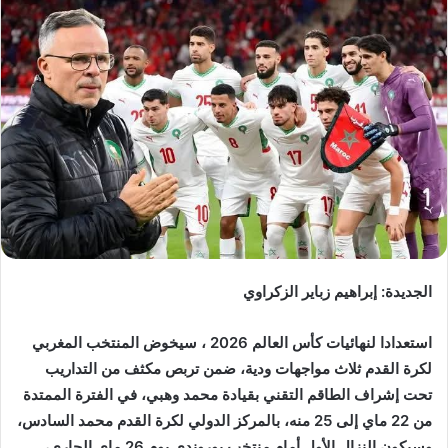
الجديدة: إبراهيم زباير الزكراوي
استعدادا لنهائيات كأس العالم 2026 ، سيخوض المنتخب المغربي
لكرة القدم ثلاث مواجهات ودية، ضمن تربص مكثف من التداريب
تحت إشراف الطاقم التقني بقيادة محمد وهبي، في الفترة الممتدة
من 22 ماي إلى 25 منه، بالمركز الدولي لكرة القدم محمد السادس،
وسيكون النزال الأول أمام منتخب بوروندي يوم 26 ماي الجاري،