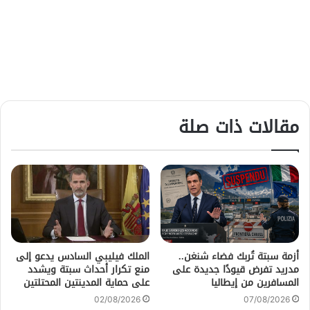
مقالات ذات صلة
أزمة سبتة تُربك فضاء شنغن..
الملك فيليبي السادس يدعو إلى
مدريد تفرض قيودًا جديدة على
منع تكرار أحداث سبتة ويشدد
المسافرين من إيطاليا
على حماية المدينتين المحتلتين
02/08/2026
07/08/2026