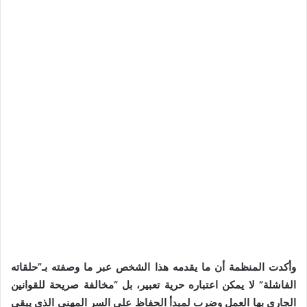
وأكدت المنظمة أن ما يقدمه هذا الشخص عبر ما وصفته بـ”حلقاته
الفاشلة” لا يمكن اعتباره حرية تعبير، بل “مخالفة صريحة للقوانين
الجاري بها العمل وضرب لمبدأ الحفاظ على السر المهني الذي يبقى