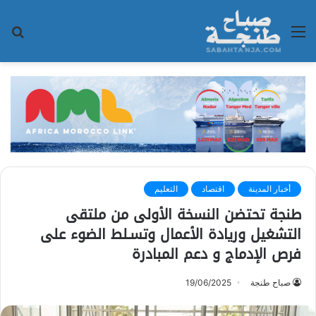
القائمة
بح
عن
أخبار المدينة
اقتصاد
التعليم
طنجة تحتضن النسخة الأولى من ملتقى
التشغيل وريادة الأعمال وتسـلط الضوء على
فرص الإدماج و دعم المبادرة
صباح طنجة
19/06/2025