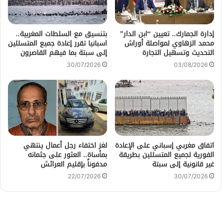
إدارة الجمارك.. تعيين “ابن الدار”
بتنسيق مع السلطات المغربية..
محمد الزهاوي لمواصلة أوراش
اسبانيا تقرر إعادة جميع المتسللين
التحديث وتسهيل التجارة
إلى سبتة بما فيهم القاصرون
30/07/2026
03/08/2026
اتفاق مغربي إسباني على الإعادة
لغز اختفاء رجل أعمال ينتهي
الفورية لجميع المتسللين بطريقة
بمأساة.. العثور على جثمانه
غير قانونية إلى سبتة
مدفوناً بإقليم العرائش
22/07/2026
30/07/2026