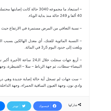
– استبعاد ما مجموعه 3040 حالة كا
40 ألفا و 249 حالة منذ بداية الوباء.
– نسبة التعافي من المرض مستمرة في الارتفاع حيث بلغت إلى حدو
– النسبة المائوية للفتك، أي معدل الهالكين بسبب 
وبلغت إلى حدود اليوم 5ر3 في المائة.
– أربع جهات سجلت خلال الـ4
البيضاء-سطات، ثم جهة الرباط – سلا – القنيطرة، وجه
– ست جهات لم تسجل أية حالة إصابة جديدة وهي درع
وادي نون، وجهة العيون الساقية الحمراء، وجهة الداخلة
شاركها
فيسبوك
تويتر