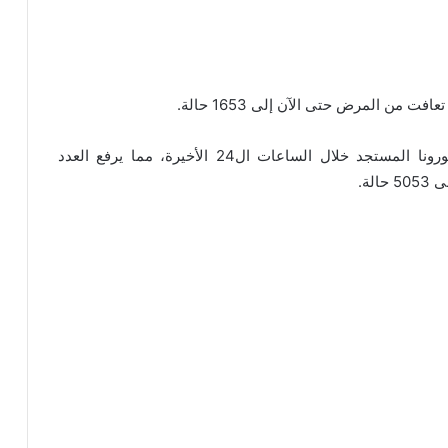
– تسجيل 150 حالة إصابة مؤكدة جديدة بفيروس كورونا المستجد خلال الساعات ال24 الأخيرة، مما يرفع العدد
لة.