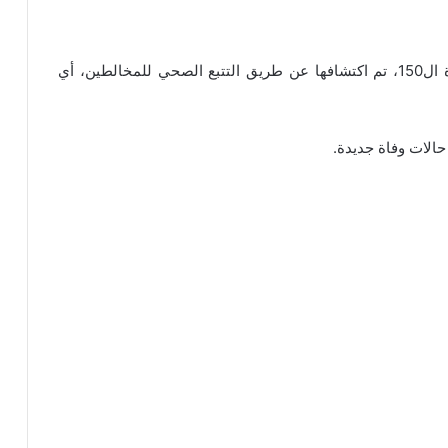
– 126 حالة من ضمن حالات الإصابة المؤكدة الجديدة ال150، تم اكتشافها عن طريق التتبع الصحي للمخالطين، أي