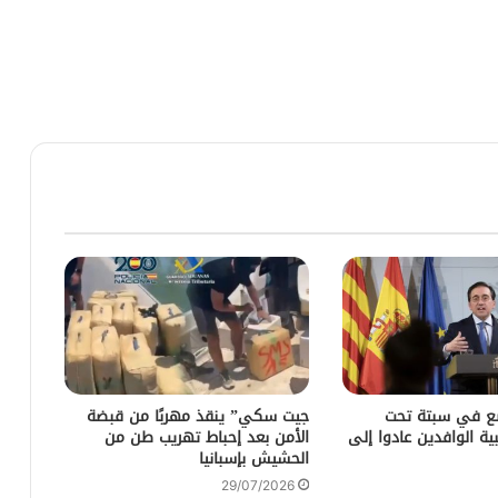
ضع في سبتة تحت
جيت سكي” ينقذ مهربًا من قبضة
ية الوافدين عادوا إلى
الأمن بعد إحباط تهريب طن من
الحشيش بإسبانيا
29/07/2026