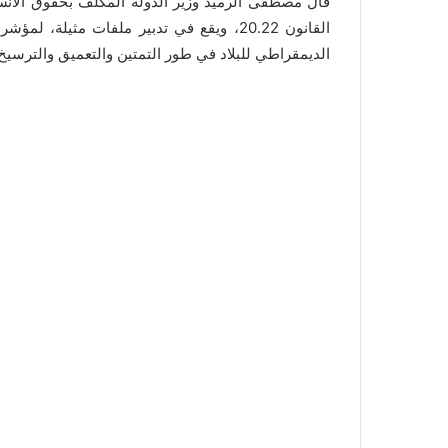
قال مصطفى الرميد وزير الدولة المكلف بحقوق الانس
القانون 20.22، ويقع في تدبير ملفات مثيل
الديمقراطي للبلاد في طور التمتين والتعميق والترسيخ”