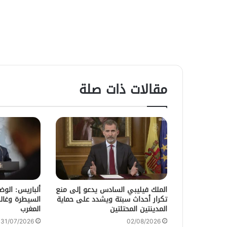
مقالات ذات صلة
الملك فيليبي السادس يدعو إلى منع
ألباريس: الو
تكرار أحداث سبتة ويشدد على حماية
السيطرة وغالب
المدينتين المحتلتين
المغرب
31/07/2026
02/08/2026