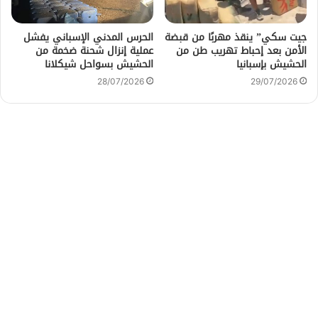
جيت سكي” ينقذ مهربًا من قبضة
الحرس المدني الإسباني يفشل
الأمن بعد إحباط تهريب طن من
عملية إنزال شحنة ضخمة من
الحشيش بإسبانيا
الحشيش بسواحل شيكلانا
28/07/2026
29/07/2026