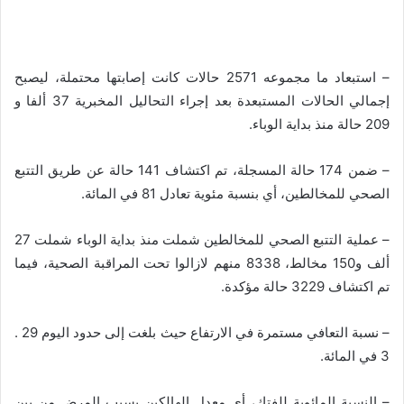
– استبعاد ما مجموعه 2571 حالات كانت إصابتها محتملة، ليصبح
إجمالي الحالات المستبعدة بعد إجراء التحاليل المخبرية 37 ألفا و
209 حالة منذ بداية الوباء.
– ضمن 174 حالة المسجلة، تم اكتشاف 141 حالة عن طريق التتبع
الصحي للمخالطين، أي بنسبة مئوية تعادل 81 في المائة.
– عملية التتبع الصحي للمخالطين شملت منذ بداية الوباء شملت 27
ألف و150 مخالط، 8338 منهم لازالوا تحت المراقبة الصحية، فيما
تم اكتشاف 3229 حالة مؤكدة.
– نسبة التعافي مستمرة في الارتفاع حيث بلغت إلى حدود اليوم 29 .
3 في المائة.
– النسبة المائوية للفتك، أي معدل الهالكين بسبب المرض من بين