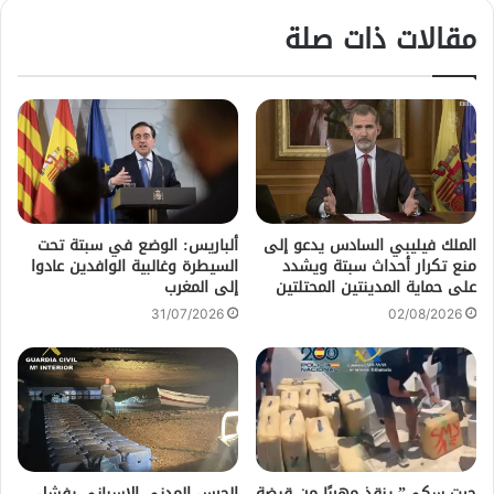
مقالات ذات صلة
الملك فيليبي السادس يدعو إلى
ألباريس: الوضع في سبتة تحت
منع تكرار أحداث سبتة ويشدد
السيطرة وغالبية الوافدين عادوا
على حماية المدينتين المحتلتين
إلى المغرب
31/07/2026
02/08/2026
جيت سكي” ينقذ مهربًا من قبضة
الحرس المدني الإسباني يفشل