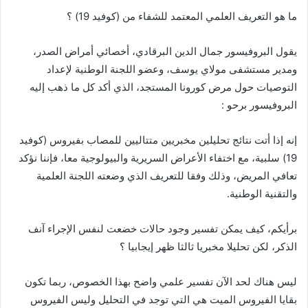
ما هو التعريف العلمي المعتمد للشفاء من (كوفيد 19) ؟
يقول البروفيسور جمال الدين البرقادي، أخصائي أمراض الصدر،
ومدير مستشفى مولاي يوسف، وعضو اللجنة الوطنية لإعداد
التوصيات حول مرض كورونا المستجد، الذي أكد كل ما ذهب إليه
البروفيسور برحو :
إنه إذا أتت نتائج تحليلين مخبريين متتاليين للمصاب بفيروس (كوفيد
19) سلبية، مع اختفاء الأعراض السريرية والبيولوجية معا، فإننا نؤكد
تعافي المريض، وذلك وفقا للتعريف الذي وضعته اللجنة العلمية
والتقنية الوطنية.
برأيكم، كيف يمكن تفسير وجود حالات خضعت لنفس الإجراء آنف
الذكر، لكن تحليلا مخبريا ثالثا ظهر إيجابيا ؟
ليس هناك لحد الآن تفسير علمي واضح بهذا الخصوص، ربما تكون
بقايا الفيروس الميت هي التي توجد في التحليل وليس الفيروس