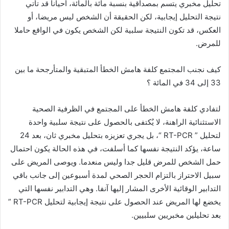
تحليل مخبري يتسم بمصداقية بنسبة مائة بالمائة، أحيانا قد تأتي
نتيجة التحليل إيجابية، لكن الحقيقة أن الشخص ليس مريضا، أو
العكس، قد تكون النتيجة سلبية لكن الشخص يكون في الواقع حاملا
للمرض.
كيف نجنب المجتمع كلفة هامش الخطأ المتبقية والمتأرجحة ما بين
33 إلى 34 في المائة ؟
لتفادي كلفة هامش الخطأ على المجتمع في الظرفية الصحية
الاستثنائية الراهنة، لا يُكتفى بالحصول على نتيجة سلبية واحدة
لتحليل ” RT-PCR “، بل يجري تعزيزه بتحليل مخبري ثان، بعد 24
ساعة، يؤكد النتيجة نفسها كما أسلفت، في هذه الحالة يكون احتمال
حمل الشخص للمرض قليل جدا وليس منعدما. ويوصى المريض على
سبيل الاحتراز بالتزام الحجر الصحي لمدة أسبوعين إلى جانب باقي
التدابير الوقائية الأخرى المشار إليها آنفا. وهي التدابير نفسها التي
يخضع لها المريض عند الحصول على نتيجة إيجابية لتحليل RT-PCR ”
بعد تحليلين مخبريين سلبيين.