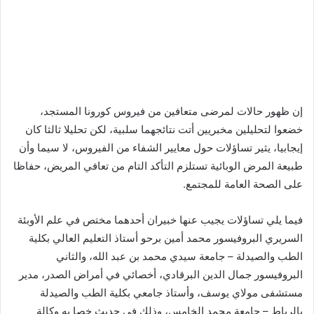
إن ظهور حالات لمرضى متعافين من فيروس كورونا المستجد،
خضعوا لتحليلين مخبريين أتت نتائجهما سلبية، لكن تحليلا ثالثا كان
إيجابيا، يثير تساؤلات حول معايير الشفاء من الفيروس، لا سيما وأن
طبيعة المرض الوبائية تستلزم التأكد التام من تعافي المريض، حفاظا
على الصحة العامة للمجتمع.
فيما يلي تساؤلات يجيب عنها خبيران أحدهما مختص في علم الأوبئة
السريري البروفيسور محمد أمين برحو أستاذ التعليم العالي بكلية
الطب والصيدلة – جامعة سيدي محمد بن عبد الله، والثاني
البروفيسور جمال الدين البرقادي، أخصائي في أمراض الصدر، مدير
مستشفى مولاي يوسف، وأستاذ جامعي بكلية الطب والصيدلة
بالرباط – جامعة محمد الخامس، وذلك في حديث خصا به وكالة