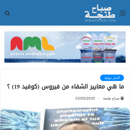
القائمة
بح
عن
أخبار دولية
ما هي معايير الشفاء من فيروس (كوفيد 19) ؟
صباح طنجة
02/05/2020