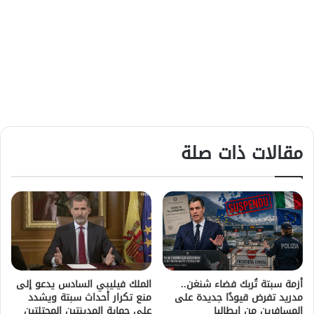
مقالات ذات صلة
أزمة سبتة تُربك فضاء شنغن..
الملك فيليبي السادس يدعو إلى
مدريد تفرض قيودًا جديدة على
منع تكرار أحداث سبتة ويشدد
المسافرين من إيطاليا
على حماية المدينتين المحتلتين