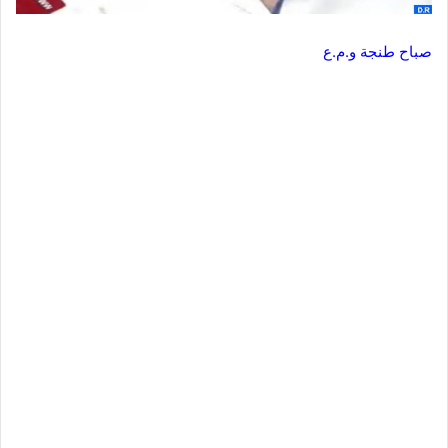
صباح طنجة و.م.ع