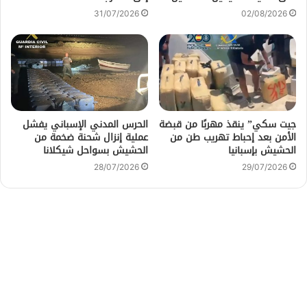
31/07/2026
02/08/2026
جيت سكي” ينقذ مهربًا من قبضة
الحرس المدني الإسباني يفشل
الأمن بعد إحباط تهريب طن من
عملية إنزال شحنة ضخمة من
الحشيش بإسبانيا
الحشيش بسواحل شيكلانا
28/07/2026
29/07/2026