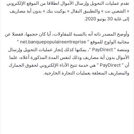
تقدم عمليات التحويل وإرسال الأموال انطلاقا من الموقع الإلكتروني
« الشعبي نت » والتطبيق النقال « بوكيت بنك » بدون أية مصاريف
إلى غاية 30 يونيو 2020.
وأوضح المصدر ذاته أنه بالنسبة للمقاولات، أيا كان حجمها، ففضلا عن
مجانية الولوج للموقع ” net.banquepopulaireentreprise ”
ومنصة ” PayDirect “، يمكنها كذلك إنجاز عمليات التحويل وإرسال
الأموال بدون أية مصاريف وذلك لنفس المدة المذكورة أعلاه، علما
أن ” PayDirect ” هي خدمة تتيح الأداء الإلكتروني لحقوق الجمارك
والمصاريف المتعلقة بعمليات التجارة الخارجية.