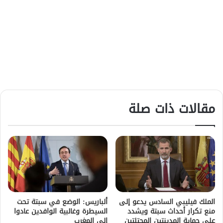
مقالات ذات صلة
الملك فيليبي السادس يدعو إلى
ألباريس: الوضع في سبتة تحت
منع تكرار أحداث سبتة ويشدد
السيطرة وغالبية الوافدين عادوا
على حماية المدينتين المحتلتين
إلى المغرب