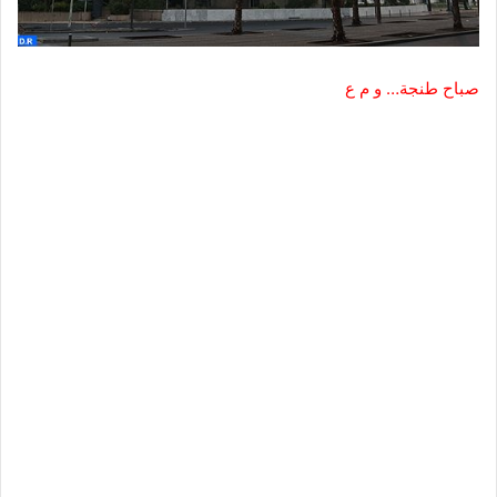
صباح طنجة… و م ع