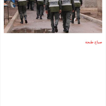
صباح
طنجة