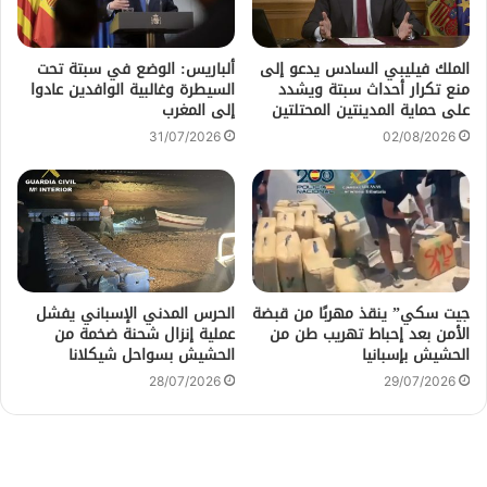
الملك فيليبي السادس يدعو إلى
ألباريس: الوضع في سبتة تحت
منع تكرار أحداث سبتة ويشدد
السيطرة وغالبية الوافدين عادوا
على حماية المدينتين المحتلتين
إلى المغرب
31/07/2026
02/08/2026
جيت سكي” ينقذ مهربًا من قبضة
الحرس المدني الإسباني يفشل
الأمن بعد إحباط تهريب طن من
عملية إنزال شحنة ضخمة من
الحشيش بإسبانيا
الحشيش بسواحل شيكلانا
28/07/2026
29/07/2026