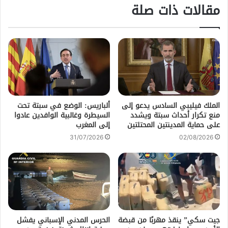
مقالات ذات صلة
الملك فيليبي السادس يدعو إلى
ألباريس: الوضع في سبتة تحت
منع تكرار أحداث سبتة ويشدد
السيطرة وغالبية الوافدين عادوا
على حماية المدينتين المحتلتين
إلى المغرب
31/07/2026
02/08/2026
جيت سكي” ينقذ مهربًا من قبضة
الحرس المدني الإسباني يفشل