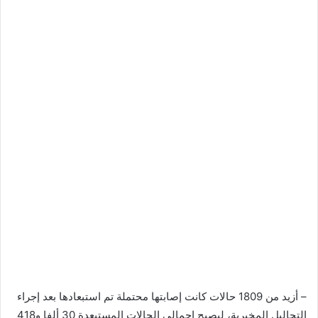
– أزيد من 1809 حالات كانت إصابتها محتملة تم استبعادها بعد إجراء
التحاليل المخبرية، ليصبح إجمالي الحالات المستبعدة 30 ألفا و418