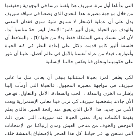
التي بدأناها أول مرةـ سيزيف هذا يلقننا درسا في الوجودية وحقيقتها
من خلال مواجهة مصيره. هذا التحدي الذي وضعنا في سياقه سيزيف
يدل على أن عملية الإنتحار لا تساوي شيئا سوى فقدان المعنى
والهدف من الحياة. يقول ألبير كامو” الإنتحار ليس حلا مناسبا أبدا،
لأن قتل نفسك ينفي المشكلة فقط بدلا من حلها”(1) ، والملاحظ أن
فلسفة ألبير كامو قدمت دلائل على إعادة النظر في كنه الحياة
وأغوارها، فبدلا من عزاء أنفسنا بالأمل في عالم أفضل، علينا أن نثور
على حكوميتنا ونخلق فنا يعكس حالتنا الإنسانية.
لكي يظفر المرء بحياة استثنائية ينبغي أن يعاني مثل ما عانى
سيزيف في مواجهة مصيره المجهول. فالحياة التي أومأت إلينا
بإشارات الخزي والمدلة ، الحب والسعادة، الأمل والتفاؤل، فهاهي
الأن جاءتنا بشخصية سيزيف كي تربي فينا معاني الإستمرارية وبعث
الأمل من جديد. هذا الأمل الذي يعبق منه رائحة الصبر، فالذي يعلم
بقيمة الكلمات يدرك معنى الحياة عند سيزيف، التي تعري ذلك
التوجس والخوف من مناحي العيش ومدى إرتباكنا من الإمتحانات
التي نمتحن بها في حياتنا. كل هذا الضجر بالإصطباغ بالدهشة خلف