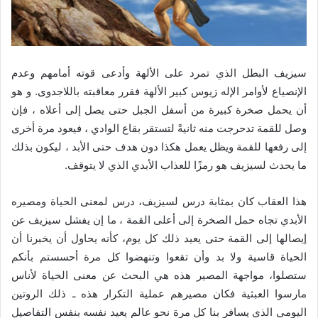
سيزيف البطل الذي تمرد على الألهة وأدعى قوته أمامهم وعدم
الإنصياع لأوامر الإله زيوس كبير الألهة فقرر معاقبته باللاجدوى. و هو
أن يحمل صخرة كبيرة من أسفل الجبل حتى يصل إلى أعلاه ، فإن
وصل للقمة تدحرجت منه ثانيةً لتستقر بقاع الوادي ، فيعود مرة أخرى
إلى رفعها للقمة ويظل يعمل هكذا دون هدف حتى الأبد ، ليكون بذلك
ما يحدث لسيزيف هو رمزًا للعذاب الأبدي الذي لا يتوقف.
هذا العقاب كان بمثابة درس لسيزيف، درس لمعنى الحياة ومصيره
الأبدي تجاه حمل الصخرة إلى أعلى القمة ، ما إن يفشل سيزيف عن
إيصالها إلى القمة حتى يعيد ذلك كل يوم، كأنه يحاول أن يخبرنا أن
الحياة قاسية ولا بد وأن تقعوا وتنهضوا كل مرة أحسستم بأنكم
ستصلوا، مواجهة المصير هذه هي البحث عن معنى الحياة لأناس
مارسوا العبثية فكان مصيرهم عملية التكرار هذه ـ ذلك الروتين
اليومي الذي يسافر بنا كل مرة نحو عالم يعيد نفسه بنفس التفاصيل