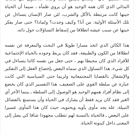
البدائي الذي كان همه الوحيد هو أن يروي ظمأه ، سيما أن الحياة
حينها كانت مرتبطة بالأكل والشرب، لئن صار الإنسان يتساءل عن
تلك الأسئلة الأولية: من أنا؟ وكيف وجدت؟ ولماذا؟ حتى صار يفكر
حينها عن سبب عيشه انطلاقا من إسقاط التساؤلات حول ذاته.
هذا الكائن الذي اتخذ مسارا طويلا في البحث والمعرفة عن نفسه
انطلاقا من الكون والطبيعة، فقد كان يربط وجوده بالحياة الإجتماعية
للأفراد الذي كان محيطا بهم ، حتى جعل من نفسه كائنا يتساءل في
كل شيء، هذا التساؤل الذي سماه البعض بإخضاع العقل إلى التفكير
والإنشغال بالقضايا المجتمعاتية ولربما حتى السياسية التي كانت
عبارة عن سلطة القوي على الضعيف، هذا التفسير الذي كان يخضع
إلى نظام أفراد همهم الوحيد هو الوصول إلى السلطة ـ بينما الأخر أي
الغير فقد كان يريد فقط أن يشارك في الحياة وأن يستمتع بالفضائل
النبيلة. عله يجد مأوى يأويه ويحتويه، حيث كان هذا المأوى عسيرا
على البعض ـ فالحياة بالنسبة لهم تتطلب مجهودا شاقا كي يصل إلى
المعنى داخل كينونة الحياة.