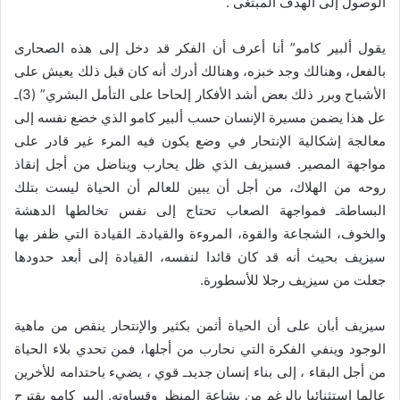
الوصول إلى الهدف المبتغى .
يقول ألبير كامو” أنا أعرف أن الفكر قد دخل إلى هذه الصحارى
بالفعل، وهنالك وجد خبزه، وهنالك أدرك أنه كان قبل ذلك يعيش على
الأشباح وبرر ذلك بعض أشد الأفكار إلحاحا على التأمل البشري” (3)ـ
عل هذا يضمن مسيرة الإنسان حسب ألبير كامو الذي خضع نفسه إلى
معالجة إشكالية الإنتحار في وضع يكون فيه المرء غير قادر على
مواجهة المصير. فسيزيف الذي ظل يحارب ويناضل من أجل إنقاذ
روحه من الهلاك، من أجل أن يبين للعالم أن الحياة ليست بتلك
البساطةـ فمواجهة الصعاب تحتاج إلى نفس تخالطها الدهشة
والخوف، الشجاعة والقوة، المروءة والقيادةـ القيادة التي ظفر بها
سيزيف بحيث أنه قد كان قائدا لنفسه، القيادة إلى أبعد حدودها
جعلت من سيزيف رجلا للأسطورة.
سيزيف أبان على أن الحياة أثمن بكثير والإنتحار ينقص من ماهية
الوجود وينفي الفكرة التي نحارب من أجلها، فمن تحدي بلاء الحياة
من أجل البقاء ، إلى بناء إنسان جديدـ قوي ، يضيء باحتدامه للأخرين
عالما استثنائيا بالرغم من بشاعة المنظر وقساوته. البير كامو يقترح