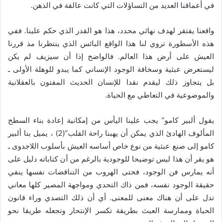
في أعماقنا العديد من التساؤلات التي كانت عالقة في الذهن.
واقعنا يفتقر لهدف نهائي محدد، هذا هو القدر الذي حكم علينا. ففي
هذه الأسطورة تروي لنا هذا الواقع البائس الذي ينتظرنا مذ قررنا
العيش على أرض هذا العالم. فالواضح إذا أن سيزيف لم يكن
ليستعرض عبثية وسخافة الوجود الإنساني كما يبدو للوهلة الأولى ـ
بل يتجاوز ذلك ليقدم نقدا للإنسان الحديث المفتون بالعقلانية
والموضوعية في التعاطي مع الحياة.
يقول ألبير كامو” يجب علينا اليأس من إمكانية إعادة بناء السطح
المألوف الهادئ الذي يمكن أن يهبنا راحة القلب”(2) ، يميل بنا ألبير
كامو إلى صنع عبثية من نوع خاص أساسه العيش بأسلوب اللاجدوى ـ
هو يقر أن هذا ليس توضيحا للوجودية بالرغم من أن كتاباته دليل على
أنه يمارس فن الوجود، فحتى الهروب من التناقضات نفسها ينفي
حقيقة الوجود نفسه، فمن ذاك التحدي ومواجهة المصير كلها معاني
تدل على أن هناك معنى للمعنى. أي أن ذلك التصدي وراء قانون
الحياة وممارسة العبث بطريقة تكسر الإنتحار وتجعله طريقا نحو